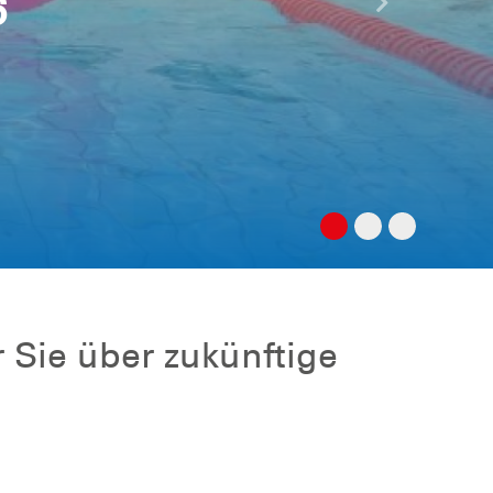
6
Nächste
 Sie über zukünftige