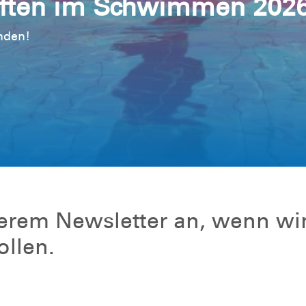
aften im Schwimmen 202
nden!
serem Newsletter an, wenn wir
llen.