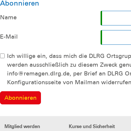
Abonnieren
Name
E-Mail
Ich willige ein, dass mich die DLRG Ortsgruppe Remagen e.V. per E-Mail über die Mailingliste Re
werden ausschließlich zu diesem Zweck genutzt. Eine Weitergabe an Dritte erfolgt nicht. Ich kann die Einwilligung jederzeit per E-Mail an
info@remagen.dlrg.de, per Brief an DLRG Ortsgruppe 
Konfigurationsseite von Mailman widerrufen
Mitglied werden
Kurse und Sicherheit