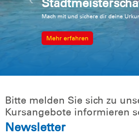
Stadtmeistersch
Vorherige
Mach mit und sichere dir deine Urku
Mehr erfahren
Bitte melden Sie sich zu un
Kursangebote informieren so
Newsletter